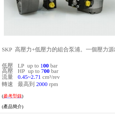
SKP 高壓力+低壓力的組合泵浦。一個壓力
低壓 LP
up to
1
00
bar
高壓 HP
up to
7
00
bar
流量
0.45~2.71
cm³/rev
轉速 最高到
2000
rpm
(
參考型錄
)
(產品簡介)