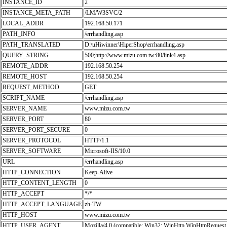
INSTANCE_ID
2
INSTANCE_META_PATH
/LM/W3SVC/2
LOCAL_ADDR
192.168.50.171
PATH_INFO
/errhandling.asp
PATH_TRANSLATED
D:\uHiwinner\HiperShop\errhandling.asp
QUERY_STRING
500;http://www.mizu.com.tw:80/link4.asp
REMOTE_ADDR
192.168.50.254
REMOTE_HOST
192.168.50.254
REQUEST_METHOD
GET
SCRIPT_NAME
/errhandling.asp
SERVER_NAME
www.mizu.com.tw
SERVER_PORT
80
SERVER_PORT_SECURE
0
SERVER_PROTOCOL
HTTP/1.1
SERVER_SOFTWARE
Microsoft-IIS/10.0
URL
/errhandling.asp
HTTP_CONNECTION
Keep-Alive
HTTP_CONTENT_LENGTH
0
HTTP_ACCEPT
*/*
HTTP_ACCEPT_LANGUAGE
zh-TW
HTTP_HOST
www.mizu.com.tw
HTTP_USER_AGENT
Mozilla/4.0 (compatible; Win32; WinHttp.WinHttpRequest