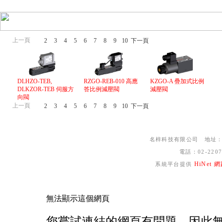
上一頁
1
2
3
4
5
6
7
8
9
10
下一頁
DLHZO-TEB,
RZGO-REB-010 高應
KZGO-A 疊加式比例
DLKZOR-TEB 伺服方
答比例減壓閥
減壓閥
向閥
上一頁
1
2
3
4
5
6
7
8
9
10
下一頁
名梓科技有限公司 地址：新
電話：02-220
HiNet
系統平台提供
無法顯示這個網頁
您嘗試連結的網頁有問題，因此