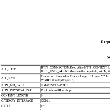
Requ
S
HTTP_CONNECTION:Keep-Alive HTTP_CONTENT_L
ALL_HTTP
HTTP_USER_AGENT:Mozilla/4.0 (compatible; Win32; Wi
Connection: Keep-Alive Content-Length: 0 Accept: */* A
ALL_RAW
WinHttp.WinHttpRequest.5)
APPL_MD_PATH
/LM/W3SVC/2/ROOT
APPL_PHYSICAL_PATH
D:\uHiwinner\HiperShop\
CONTENT_LENGTH
0
GATEWAY_INTERFACE
CGI/1.1
HTTPS
off